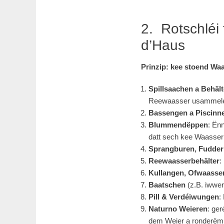
Rotschléi 
d’Haus
Prinzip: kee stoend Wa
Spillsaachen a Behält
Reewaasser usammele
Bassengen a Piscinn
Blummendëppen
: Ën
datt sech kee Waasser
Sprangburen, Fudde
Reewaasserbehälter
:
Kullangen, Ofwaasser
Baatschen
(z.B. iwwer 
Pill & Verdéiwungen
:
Naturno Weieren
: ger
dem Weier a ronderëm 