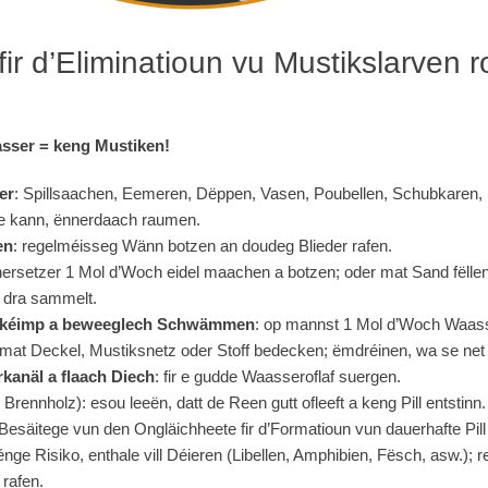
fir d’Eliminatioun vu Mustikslarven
asser = keng Mustiken!
er
: Spillsaachen, Eemeren, Dëppen, Vasen, Poubellen, Schubkaren, 
 kann, ënnerdaach raumen.
en
: regelméisseg Wänn botzen an doudeg Blieder rafen.
nersetzer 1 Mol d’Woch eidel maachen a botzen; oder mat Sand fëlle
 dra sammelt.
rkéimp a beweeglech Schwämmen
: op mannst 1 Mol d’Woch Waass
 mat Deckel, Mustiksnetz oder Stoff bedecken; ëmdréinen, wa se net
kanäl a flaach Diech
: fir e gudde Waasseroflaf suergen.
Brennholz): esou leeën, datt de Reen gutt ofleeft a keng Pill entstinn.
 Besäitege vun den Ongläichheete fir d’Formatioun vun dauerhafte Pil
énge Risiko, enthale vill Déieren (Libellen, Amphibien, Fësch, asw.);
rafen.