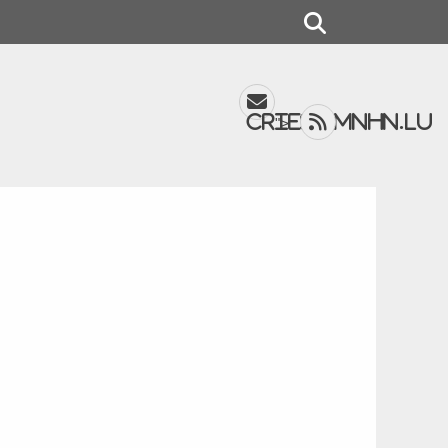
Search
Email
Feed
cries@mnhn.lu
">