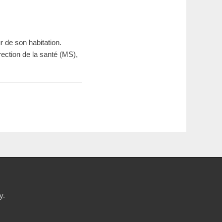
r de son habitation.
rection de la santé (MS),
y
.