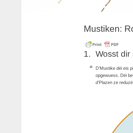
Mustiken: Ro
Wosst dir
D’Mustike déi eis 
opgewuess. Déi besc
d’Plazen ze reduzé