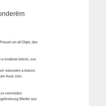
 ronderëm
Pneuen an all Objet, dee
n a moderat netzen, sou
er wiesselen a botzen.
 am Asaz sinn.
l ze vermeiden.
 regelméisseg Blieder aus