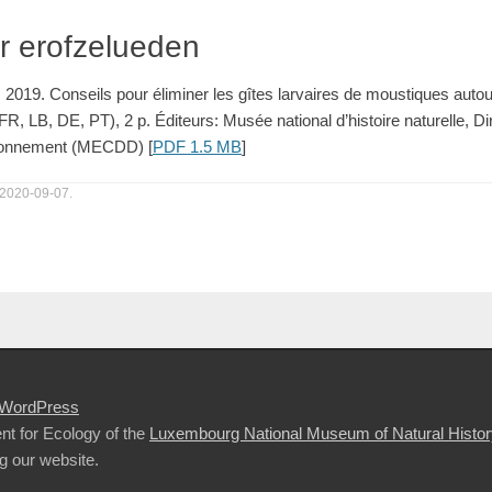
ir erofzelueden
, 2019. Conseils pour éliminer les gîtes larvaires de moustiques autou
FR, LB, DE, PT), 2 p. Éditeurs: Musée national d’histoire naturelle, Di
ironnement (MECDD) [
PDF 1.5 MB
]
 2020-09-07.
WordPress
nt for Ecology of the
Luxembourg National Museum of Natural Histor
g our website.