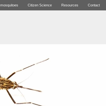
h mosquitoes
Citizen Science
Resources
Contact