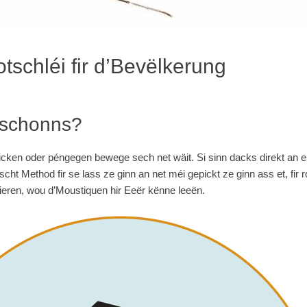
tschléi fir d’Bevëlkerung
 schonns?
picken oder péngegen bewege sech net wäit. Si sinn dacks direkt an 
ht Method fir se lass ze ginn an net méi gepickt ze ginn ass et, fir
ieren, wou d’Moustiquen hir Eeër kënne leeën.