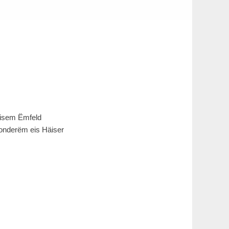
eisem Ëmfeld
 ronderëm eis Häiser