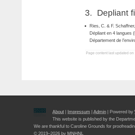
Depliant f
Ries, C. & F. Schaffner
Dépliant en 4 langues (
Département de l’env
Page content last updated on
About
|
Impressum
|
Admin
| Powered by
This website is published by the Departme
We are thankful to Caroline Grounds for proofreadin
© 2019–2026
by
MNHNL